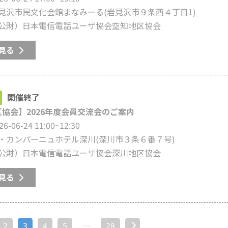
見沢市民文化会館まなみーる
(岩見沢市９条西４丁目1)
公財）日本電信電話ユーザ協会空知地区協会
見る
開催終了
協会】2026年度会員交流会のご案内
26-06-24 11:00~12:30
・カンパーニュホテル深川
(深川市３条６番７号)
公財）日本電信電話ユーザ協会深川地区協会
見る
2
3
4
5
…
28
次へ »