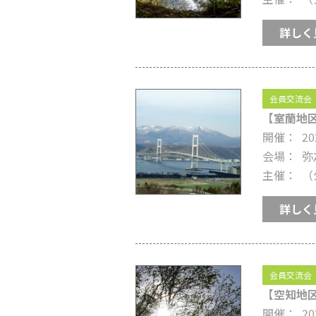
詳しく
会員交流会
【室蘭地区
開催
20
会場
弥
主催
（
詳しく
会員交流会
【空知地区
開催
20