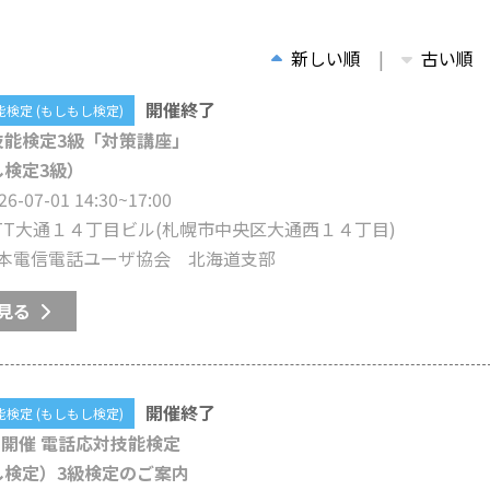
新しい順
古い順
開催終了
検定 (もしもし検定)
技能検定3級「対策講座」
し検定3級）
26-07-01 14:30~17:00
TT大通１４丁目ビル
(札幌市中央区大通西１４丁目)
本電信電話ユーザ協会 北海道支部
見る
開催終了
検定 (もしもし検定)
7月開催 電話応対技能検定
し検定）3級検定のご案内