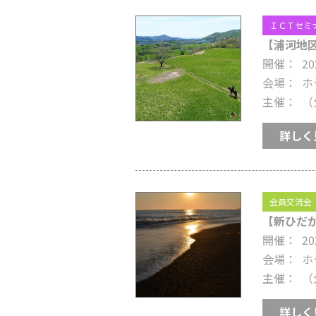
ＩＣＴセミ
【浦河地区
開催
20
会場
ホ
主催
（
詳しく
会員交流会
【新ひだか
開催
20
会場
ホ
主催
（
詳しく