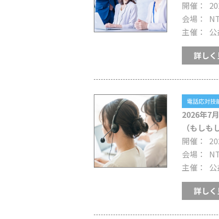
開催
20
会場
N
主催
公
詳しく
電話応対技能
2026年
（もしも
開催
20
会場
N
主催
公
詳しく