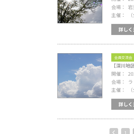
会場
岩
主催
（
詳しく
会員交流会
【深川地区
開催
20
会場
ラ
主催
（
詳しく
« 前へ
1