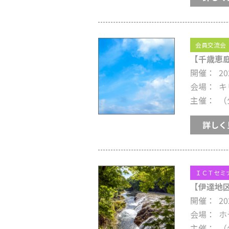
会員交流会
【千歳恵庭
開催
20
会場
キ
主催
（
詳しく
ＩＣＴセミ
【伊達地区
開催
20
会場
ホ
主催
（