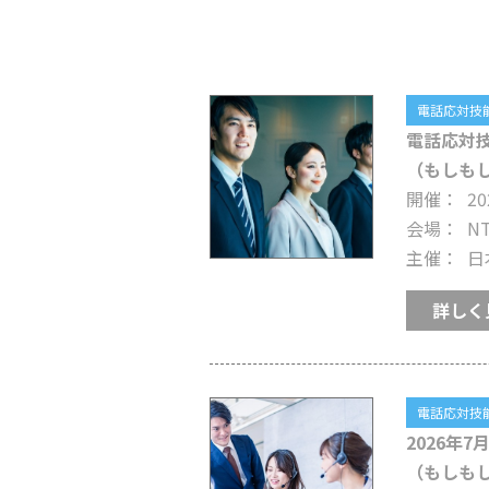
電話応対技能
電話応対
（もしも
開催
20
会場
N
主催
日
詳しく
電話応対技能
2026年
（もしも