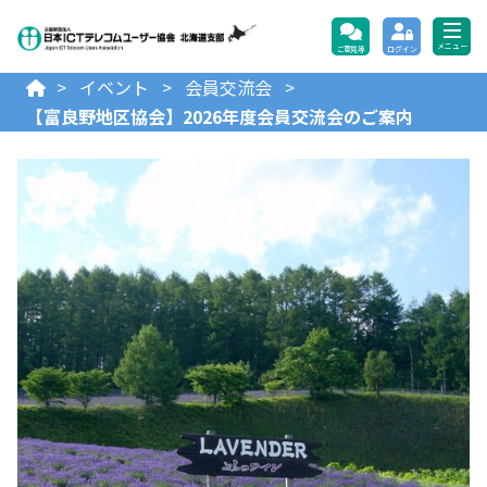
公益財団法人日本ICTテレコ
メニュー
ご意見等
ログイン
>
イベント
>
会員交流会
>
【富良野地区協会】2026年度会員交流会のご案内