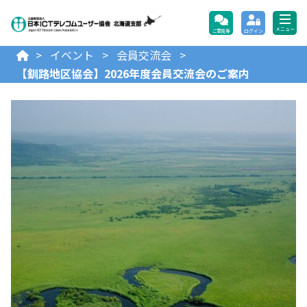
公益財団法人日本ICTテレコ
メニュー
ご意見等
ログイン
>
イベント
>
会員交流会
>
【釧路地区協会】2026年度会員交流会のご案内