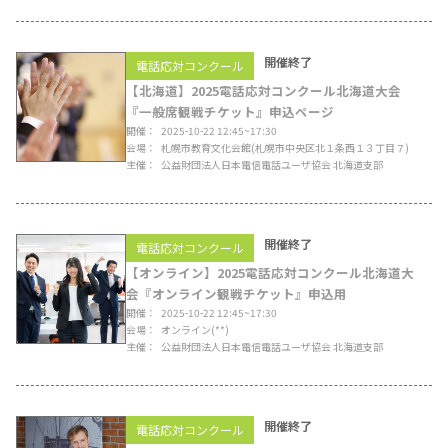
開催終了
電話応対コンクール
【北海道】2025電話応対コンクール北海道大会
『一般席観戦チケット』申込ページ
開催
2025-10-22 12:45~17:30
会場
札幌市教育文化会館
(札幌市中央区北１条西１３丁目７)
主催
公益財団法人日本電信電話ユーザ協会 北海道支部
開催終了
電話応対コンクール
【オンライン】2025電話応対コンクール北海道大
会『オンライン観戦チケット』申込用
開催
2025-10-22 12:45~17:30
会場
オンライン
(**)
主催
公益財団法人日本電信電話ユーザ協会 北海道支部
開催終了
電話応対コンクール