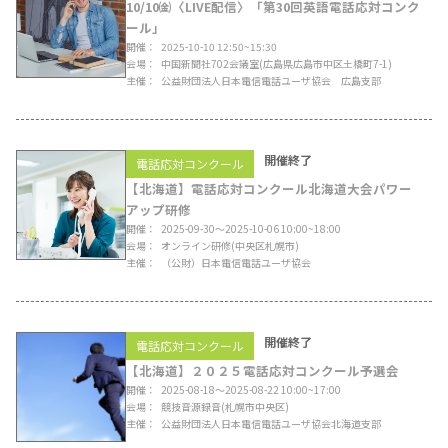
10/10㈮〈LIVE配信〉「第30回英語電話応対コンク
ール」
開催
2025-10-10 12:50~15:30
会場
中国新聞社702会議室
(広島県広島市中区土橋町7-1)
主催
公益財団法人日本電信電話ユーザ協会 広島支部
開催終了
電話応対コンクール
【北海道】電話応対コンクール北海道大会パワー
アップ研修
開催
2025-09-30〜2025-10-06 10:00~18:00
会場
オンライン研修
(中央区札幌市)
主催
（公財）日本電信電話ユーザ協会
開催終了
電話応対コンクール
【北海道】２０２５電話応対コンクール予選会
開催
2025-08-18〜2025-08-22 10:00~17:00
会場
競技音源録音
(札幌市中央区)
主催
公益財団法人日本電信電話ユーザ協会北海道支部