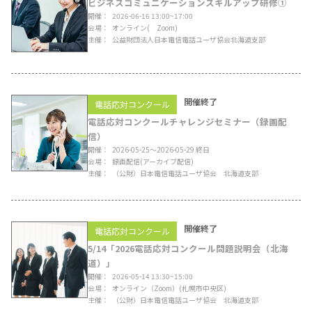
ビジネスコミュニケーションスキルアップ研修①
開催
2026-06-16 13:00~17:00
会場
オンライン
( Zoom)
主催
公益財団法人日本電信電話ユーザ協会北海道支部
開催終了
電話応対コンクール
電話応対コンクールチャレンジセミナー（録画配
信）
開催
2026-05-25〜2026-05-29 終日
会場
録画配信
(アーカイブ配信)
主催
（公財）日本電信電話ユーザ協会 北海道支部
開催終了
電話応対コンクール
5/14「2026電話応対コンクール問題説明会（北海
道）」
開催
2026-05-14 13:30~15:00
会場
オンライン（Zoom）
(札幌市中央区)
主催
（公財）日本電信電話ユーザ協会 北海道支部