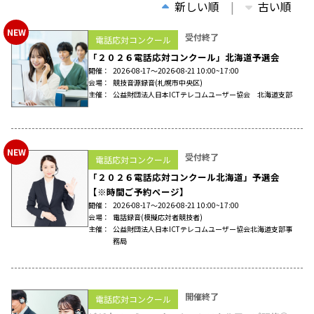
新しい順
古い順
NEW
受付終了
電話応対コンクール
「２０２６電話応対コンクール」北海道予選会
開催
2026-08-17〜2026-08-21 10:00~17:00
会場
競技音源録音
(札幌市中央区)
主催
公益財団法人日本ICTテレコムユーザー協会 北海道支部
NEW
受付終了
電話応対コンクール
「２０２６電話応対コンクール北海道」予選会
【※時間ご予約ページ】
開催
2026-08-17〜2026-08-21 10:00~17:00
会場
電話録音
(模擬応対者競技者)
主催
公益財団法人日本ICTテレコムユーザー協会北海道支部事
務局
開催終了
電話応対コンクール