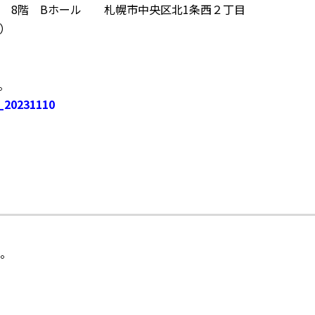
 8階 Bホール 札幌市中央区北1条西２丁目
木）
。
231110
。