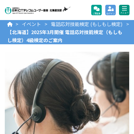
公益財団法人日本ICTテレコ
メニュー
ご意見等
ログイン
>
イベント
>
電話応対技能検定 (もしもし検定)
>
【北海道】2025年3月開催 電話応対技能検定（もしも
し検定）4級検定のご案内