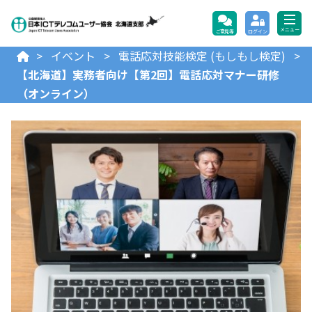
公益財団法人日本ICTテレコ
メニュー
ご意見等
ログイン
>
イベント
>
電話応対技能検定 (もしもし検定)
>
【北海道】実務者向け【第2回】電話応対マナー研修
（オンライン）