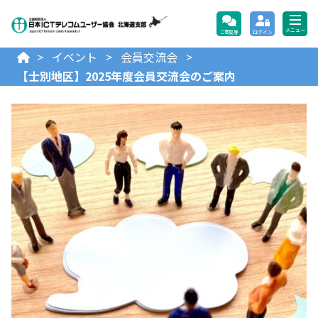
公益財団法人日本ICTテレコ
メニュー
ご意見等
ログイン
>
イベント
>
会員交流会
>
【士別地区】2025年度会員交流会のご案内