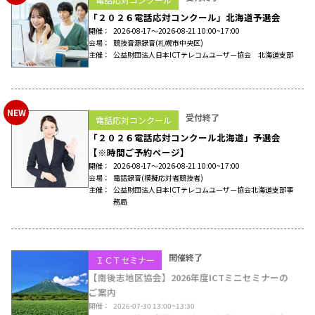
「２０２６電話応対コンクール」北海道予選会
開催
2026-08-17〜2026-08-21 10:00~17:00
会場
競技音源録音
(札幌市中央区)
主催
公益財団法人日本ICTテレコムユーザー協会 北海道支部
NEW
受付終了
電話応対コンクール
「２０２６電話応対コンクール北海道」予選会
【※時間ご予約ページ】
開催
2026-08-17〜2026-08-21 10:00~17:00
会場
電話録音
(模擬応対者競技者)
主催
公益財団法人日本ICTテレコムユーザー協会北海道支部事
務局
開催終了
ＩＣＴセミナー
【南後志地区協会】2026年度ICTミニセミナーの
ご案内
開催
2026-07-30 13:00~13:30