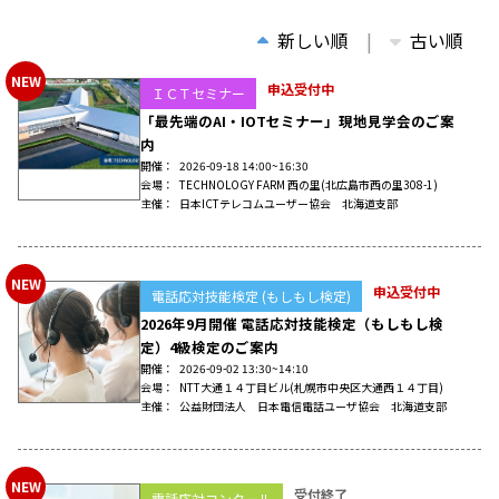
新しい順
古い順
NEW
申込受付中
ＩＣＴセミナー
「最先端のAI・IOTセミナー」現地見学会のご案
内
開催
2026-09-18 14:00~16:30
会場
TECHNOLOGY FARM 西の里
(北広島市西の里308-1)
主催
日本ICTテレコムユーザー協会 北海道支部
NEW
申込受付中
電話応対技能検定 (もしもし検定)
2026年9月開催 電話応対技能検定
（もしもし検
定）4級検定のご案内
開催
2026-09-02 13:30~14:10
会場
NTT大通１４丁目ビル
(札幌市中央区大通西１４丁目)
主催
公益財団法人 日本電信電話ユーザ協会 北海道支部
NEW
受付終了
電話応対コンクール