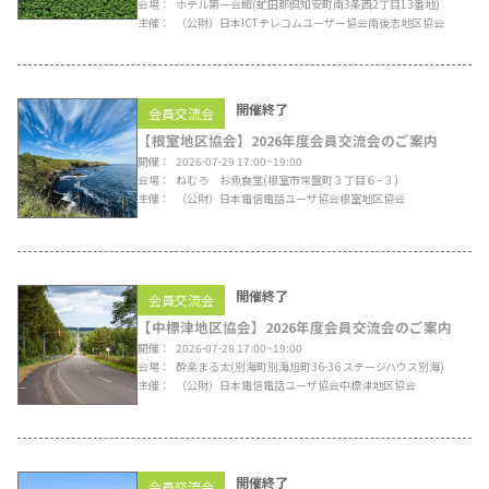
会場
ホテル第一会館
(虻田郡倶知安町南3条西2丁目13番地)
主催
（公財）日本ICTテレコムユーザー協会南後志地区協会
開催終了
会員交流会
【根室地区協会】2026年度会員交流会のご案内
開催
2026-07-29 17:00~19:00
会場
ねむろ お魚食堂
(根室市常盤町３丁目６−３)
主催
（公財）日本電信電話ユーザ協会根室地区協会
開催終了
会員交流会
【中標津地区協会】2026年度会員交流会のご案内
開催
2026-07-28 17:00~19:00
会場
酔楽まる太
(別海町別海旭町36-36 ステージハウス別海)
主催
（公財）日本電信電話ユーザ協会中標津地区協会
開催終了
会員交流会