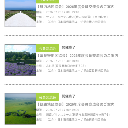
【稚内地区協会】2026年度会員交流会のご案内
開催
2026-07-28 17:00~19:10
会場
サフィールホテル稚内
(稚内市開運1丁目2番2号)
主催
（公財）日本電信電話ユーザ協会稚内地区協会
開催終了
会員交流会
【富良野地区協会】2026年度会員交流会のご案内
開催
2026-07-23 16:30~18:40
会場
ふじ家
(富良野市日の出町7-18)
主催
（公財）日本電信電話ユーザ協会富良野地区協会
開催終了
会員交流会
【釧路地区協会】2026年度会員交流会のご案内
開催
2026-07-23 17:00~19:00
会場
釧路プリンスホテル
(釧路市北海道釧路市幸町7-1)
主催
（公財）日本電信電話ユーザ協会釧路地区協会