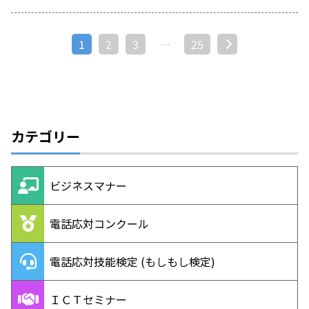
1
2
3
…
25
次へ »
カテゴリー
ビジネスマナー
電話応対コンクール
電話応対技能検定 (もしもし検定)
ＩＣＴセミナー