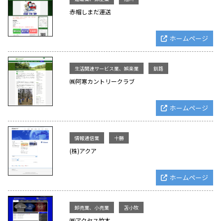
赤帽しまだ運送
ホームページ
生活関連サービス業、娯楽業
釧路
㈱阿寒カントリークラブ
ホームページ
情報通信業
十勝
(株)アクア
ホームページ
卸売業、小売業
苫小牧
㈱アクセス竹本