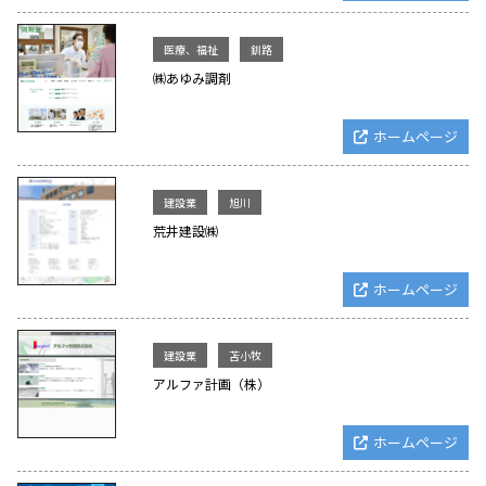
医療、福祉
釧路
㈱あゆみ調剤
ホームページ
建設業
旭川
荒井建設㈱
ホームページ
建設業
苫小牧
アルファ計画（株）
ホームページ