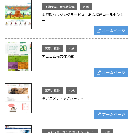
不動産業、物品賃貸業
札幌
㈱穴吹ハウジングサービス あなぶきコールセンタ
ー
ホームページ
医療、福祉
札幌
アニコム損害保険㈱
ホームページ
医療、福祉
札幌
㈱アニメディックハーティ
ホームページ
サービス業（他に分類されないもの）
札幌