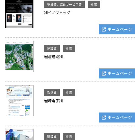
宿泊業、飲食サービス業
札幌
㈱イノヴェッグ
ホームページ
建設業
札幌
岩倉建設㈱
ホームページ
製造業
札幌
岩崎電子㈱
ホームページ
建設業
札幌