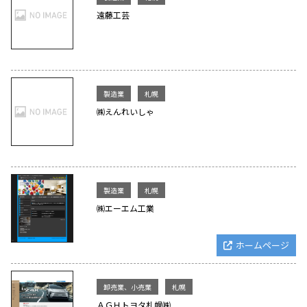
遠藤工芸
製造業
札幌
㈱えんれいしゃ
製造業
札幌
㈱エーエム工業
ホームページ
卸売業、小売業
札幌
ＡＧＨトヨタ札幌㈱