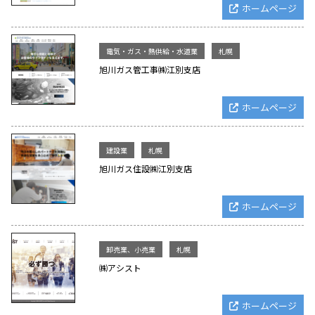
ホームページ
電気・ガス・熱供給・水道業
札幌
旭川ガス管工事㈱江別支店
ホームページ
建設業
札幌
旭川ガス住設㈱江別支店
ホームページ
卸売業、小売業
札幌
㈱アシスト
ホームページ