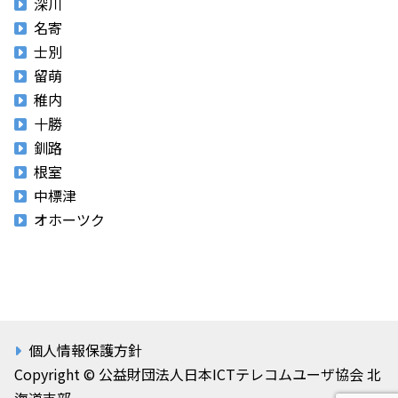
深川
名寄
士別
留萌
稚内
十勝
釧路
根室
中標津
オホーツク
個人情報保護方針
Copyright © 公益財団法人日本ICTテレコムユーザ協会 北