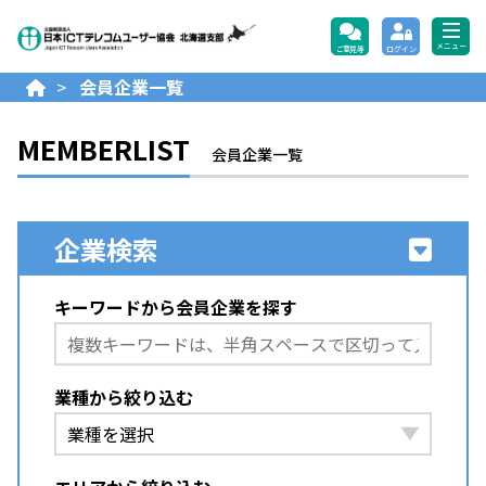
公益財団法人日本ICTテレコ
メニュー
ご意見等
ログイン
>
会員企業一覧
MEMBERLIST
会員企業一覧
企業検索
キーワードから会員企業を探す
業種から絞り込む