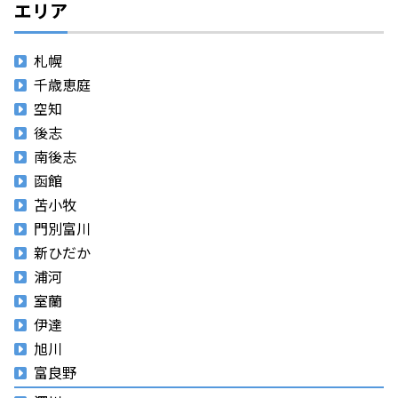
エリア
札幌
千歳恵庭
空知
後志
南後志
函館
苫小牧
門別富川
新ひだか
浦河
室蘭
伊達
旭川
富良野