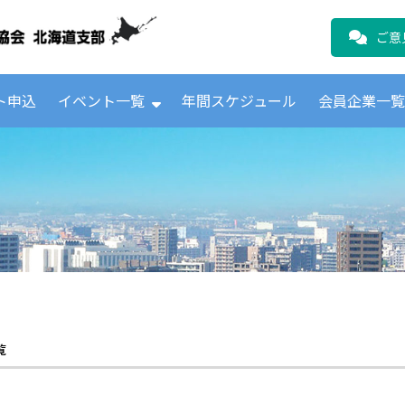
公益財団法人日本ICTテレコムユーザ
ご意
ト申込
イベント一覧
年間スケジュール
会員企業一
覧