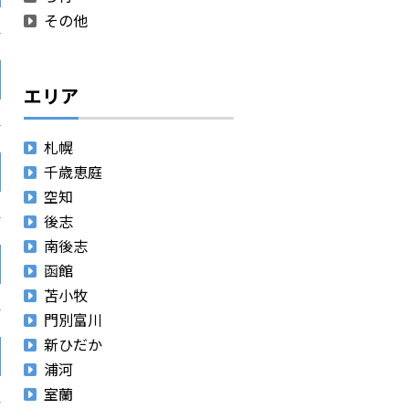
その他
エリア
札幌
千歳恵庭
空知
後志
南後志
函館
苫小牧
門別富川
新ひだか
浦河
室蘭