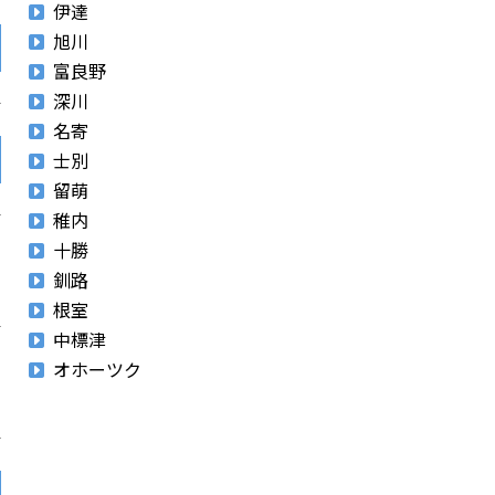
伊達
旭川
富良野
深川
名寄
士別
留萌
稚内
十勝
釧路
根室
中標津
オホーツク