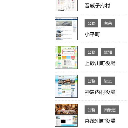
音威子府村
公務
留萌
小平町
公務
空知
上砂川町役場
公務
後志
神恵内村役場
公務
南後志
喜茂別町役場