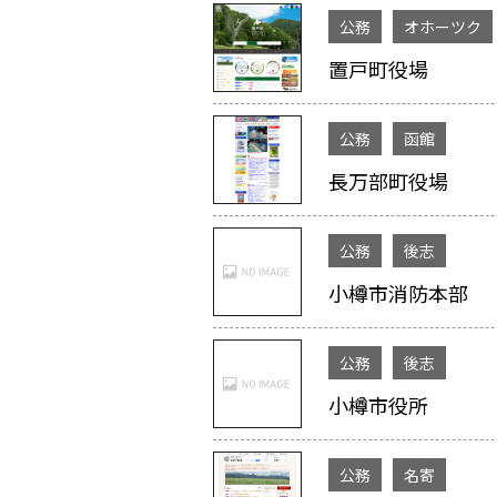
公務
オホーツク
置戸町役場
公務
函館
長万部町役場
公務
後志
小樽市消防本部
公務
後志
小樽市役所
公務
名寄