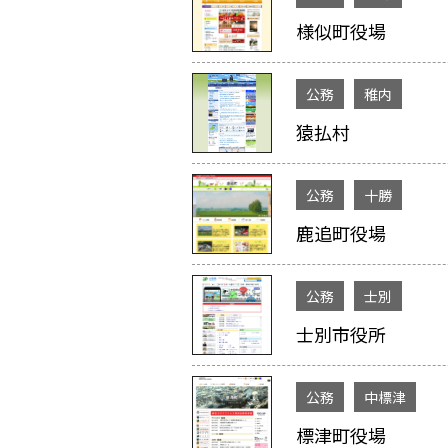
様似町役場
公務
稚内
猿払村
公務
十勝
鹿追町役場
公務
士別
士別市役所
公務
中標津
標津町役場