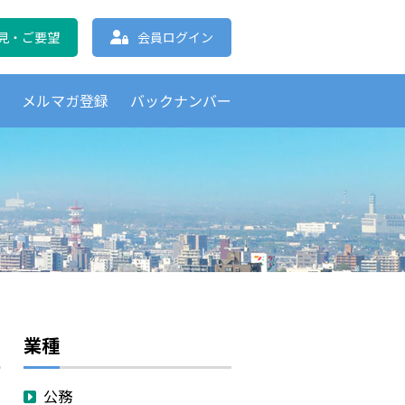
協会 北海道支部
見・ご要望
会員ログイン
覧
メルマガ登録
バックナンバー
業種
公務