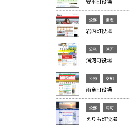
安平町役場
公務
後志
岩内町役場
公務
浦河
浦河町役場
公務
空知
雨竜町役場
公務
浦河
えりも町役場