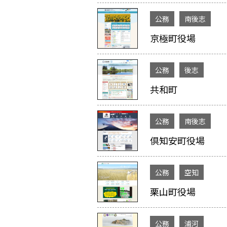
公務
南後志
京極町役場
公務
後志
共和町
公務
南後志
倶知安町役場
公務
空知
栗山町役場
公務
浦河