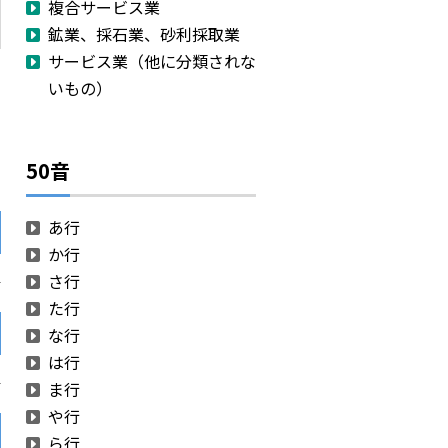
複合サービス業
鉱業、採石業、砂利採取業
サービス業（他に分類されな
いもの）
当
50音
あ行
か行
さ行
た行
な行
は行
ま行
や行
ら行