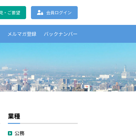
協会 北海道支部
見・ご要望
会員ログイン
覧
メルマガ登録
バックナンバー
業種
公務