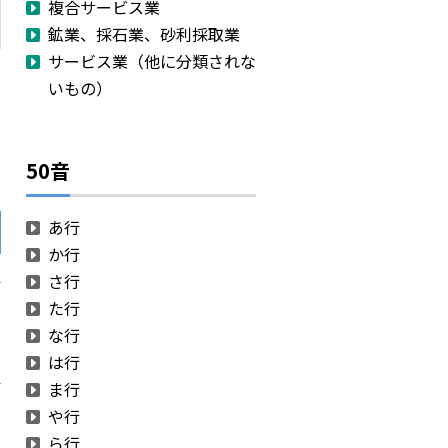
複合サービス業
鉱業、採石業、砂利採取業
サービス業（他に分類されな
いもの）
当
50音
あ行
か行
さ行
た行
な行
は行
ま行
や行
ら行