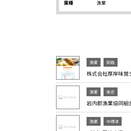
業種
漁業
漁業
釧路
株式会社厚岸味覚
漁業
後志
岩内郡漁業協同組
漁業
中標津