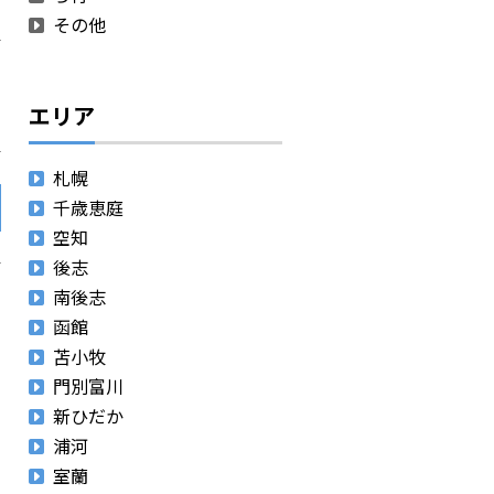
その他
エリア
札幌
千歳恵庭
空知
後志
南後志
函館
苫小牧
門別富川
新ひだか
浦河
室蘭