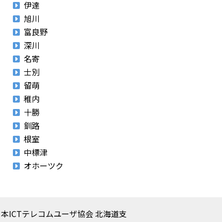
伊達
旭川
富良野
深川
名寄
士別
留萌
稚内
十勝
釧路
根室
中標津
オホーツク
法人日本ICTテレコムユーザ協会 北海道支