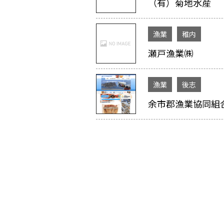
（有）菊地水産
漁業
稚内
瀬戸漁業㈱
漁業
後志
余市郡漁業協同組