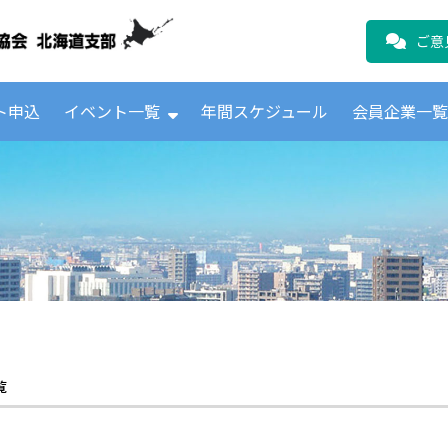
公益財団法人日本ICTテレコムユーザ
ご意
ト申込
イベント一覧
年間スケジュール
会員企業一
覧