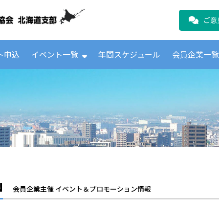
公益財団法人日本ICTテレコムユーザ
ご意
ト申込
イベント一覧
年間スケジュール
会員企業一
N
会員企業主催 イベント＆プロモーション情報