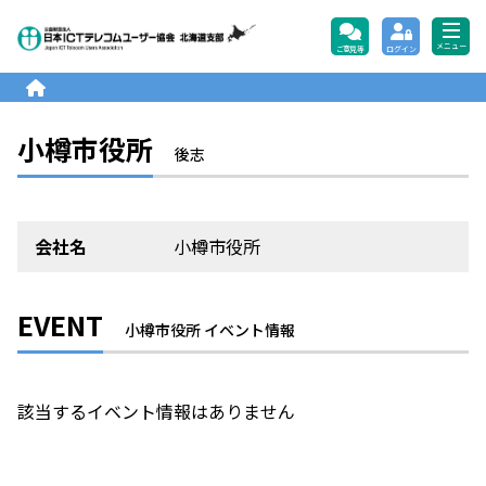
公益財団法人日本ICTテレコ
メニュー
ご意見等
ログイン
小樽市役所
後志
会社名
小樽市役所
EVENT
小樽市役所 イベント情報
該当するイベント情報はありません